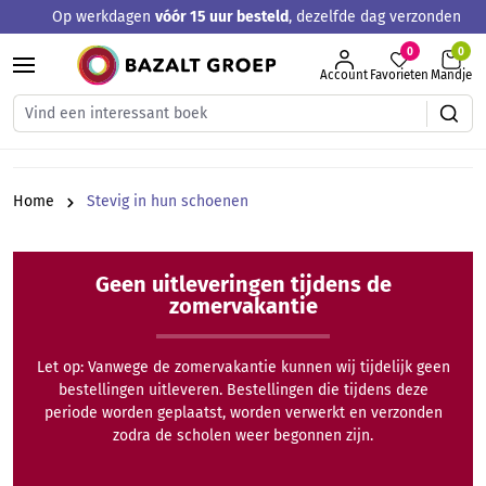
Op werkdagen
vóór 15 uur besteld
, dezelfde dag verzonden
hoofdinhoud
0
Account
Favorieten
Mandje
Home
Stevig in hun schoenen
Geen uitleveringen tijdens de
zomervakantie
Let op: Vanwege de zomervakantie kunnen wij tijdelijk geen
bestellingen uitleveren. Bestellingen die tijdens deze
periode worden geplaatst, worden verwerkt en verzonden
zodra de scholen weer begonnen zijn.