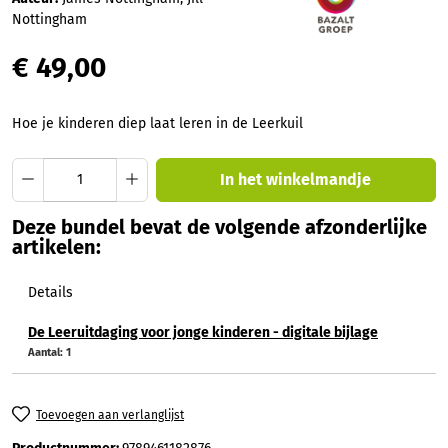
Nottingham
€ 49,00
Hoe je kinderen diep laat leren in de Leerkuil
Producthoeveelheid: Voer de gewenste hoev
In het winkelmandje
Deze bundel bevat de volgende afzonderlijke
artikelen:
Details
De Leeruitdaging voor jonge kinderen - digitale bijlage
Aantal:
1
Toevoegen aan verlanglijst