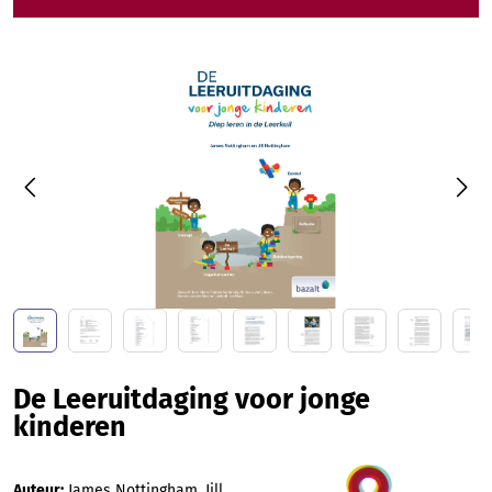
Afbeeldingengalerij overslaan
De Leeruitdaging voor jonge
kinderen
Auteur:
James Nottingham, Jill