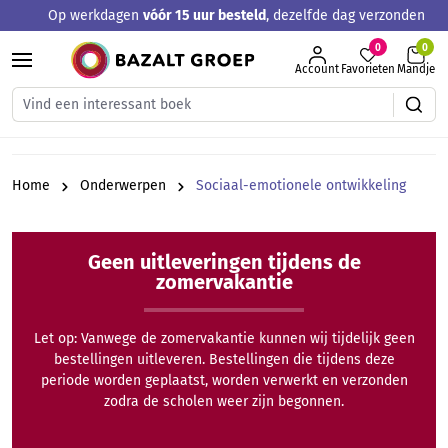
Op werkdagen
vóór 15 uur besteld
, dezelfde dag verzonden
hoofdinhoud
0
Account
Favorieten
Mandje
Home
Onderwerpen
Sociaal-emotionele ontwikkeling
Geen uitleveringen tijdens de
zomervakantie
Let op: Vanwege de zomervakantie kunnen wij tijdelijk geen
bestellingen uitleveren. Bestellingen die tijdens deze
periode worden geplaatst, worden verwerkt en verzonden
zodra de scholen weer zijn begonnen.