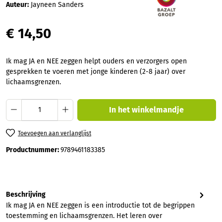
Auteur:
Jayneen Sanders
€ 14,50
Ik mag JA en NEE zeggen helpt ouders en verzorgers open
gesprekken te voeren met jonge kinderen (2-8 jaar) over
lichaamsgrenzen.
Producthoeveelheid: Voer de gewenste hoev
In het winkelmandje
Toevoegen aan verlanglijst
Productnummer:
9789461183385
Beschrijving
Ik mag JA en NEE zeggen is een introductie tot de begrippen
toestemming en lichaamsgrenzen. Het leren over