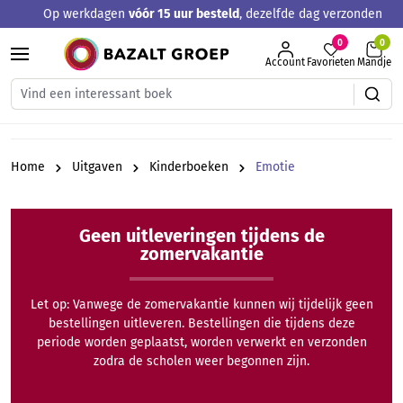
Op werkdagen
vóór 15 uur besteld
, dezelfde dag verzonden
hoofdinhoud
0
Account
Favorieten
Mandje
Home
Uitgaven
Kinderboeken
Emotie
Geen uitleveringen tijdens de
zomervakantie
Let op: Vanwege de zomervakantie kunnen wij tijdelijk geen
bestellingen uitleveren. Bestellingen die tijdens deze
periode worden geplaatst, worden verwerkt en verzonden
zodra de scholen weer begonnen zijn.