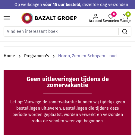
Op werkdagen
vóór 15 uur besteld
, dezelfde dag verzonden
hoofdinhoud
0
Account
Favorieten
Mandje
Home
Programma's
Horen, Zien en Schrijven - oud
Geen uitleveringen tijdens de
zomervakantie
Let op: Vanwege de zomervakantie kunnen wij tijdelijk geen
bestellingen uitleveren. Bestellingen die tijdens deze
periode worden geplaatst, worden verwerkt en verzonden
zodra de scholen weer zijn begonnen.