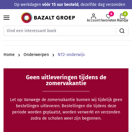
Op werkdagen
vóór 15 uur besteld
, dezelfde dag verzonden
hoofdinhoud
0
Account
Favorieten
Mandje
Home
Onderwerpen
NT2-onderwijs
Geen uitleveringen tijdens de
zomervakantie
Let op: Vanwege de zomervakantie kunnen wij tijdelijk geen
bestellingen uitleveren. Bestellingen die tijdens deze
periode worden geplaatst, worden verwerkt en verzonden
zodra de scholen weer zijn begonnen.