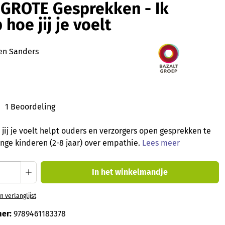
 GROTE Gesprekken - Ik
 hoe jij je voelt
en Sanders
1 Beoordeling
ardering van 5 van 5 sterren
 jij je voelt helpt ouders en verzorgers open gesprekken te
nge kinderen (2-8 jaar) over empathie.
Lees meer
oeveelheid: Voer de gewenste hoeveelheid
In het winkelmandje
 verlanglijst
er:
9789461183378