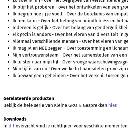
Zo voel ik mij - over het begrijpen van verschillende g
Ik blijf het proberen - over het ontwikkelen van een g
Ik begrijp hoe jij je voelt - Over de betekenis van emp
Ik ben kalm - Over het belang van mindfulness en het
Iedereen is gelijk - Over het belang van gendergelijkhei
Elk gezin is anders - Over het vieren van diversiteit in
Allemaal verschillende mensen - Over het vieren van ge
Ik mag JA en NEE zeggen - Over toestemming en licha
Mijn vertrouwensteam - Over het samenstellen van een v
Ik luister naar mijn lijf - Over vroege waarschuwingssi
Mijn lijf is van mij! Over welke lichaamsdelen privé zi
Ik bewaar geen geheimen - Over het verschil tussen ge
Gerelateerde producten
Bekijk de hele serie van Kleine GROTE Gesprekken
hier
.
Downloads
In
dit
overzicht vind je richtlijnen voor geschikte moment