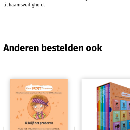
lichaamsveiligheid.
Productgalerij overslaan
Anderen bestelden ook