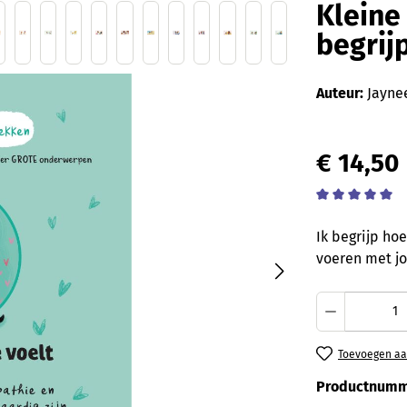
Kleine
begrijp
Auteur:
Jayne
€ 14,50
Gemiddelde wa
Ik begrijp hoe
voeren met jo
Producth
Toevoegen aan
Productnumm