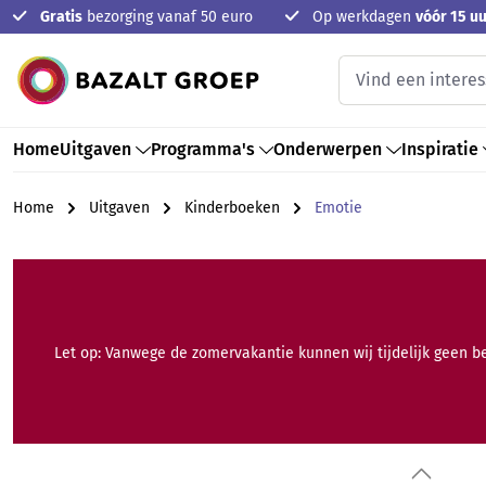
Gratis
bezorging vanaf 50 euro
Op werkdagen
vóór 15 uu
oekopdracht
Ga naar de hoofdnavigatie
Home
Uitgaven
Programma's
Onderwerpen
Inspiratie
Home
Uitgaven
Kinderboeken
Emotie
Let op: Vanwege de zomervakantie kunnen wij tijdelijk geen b