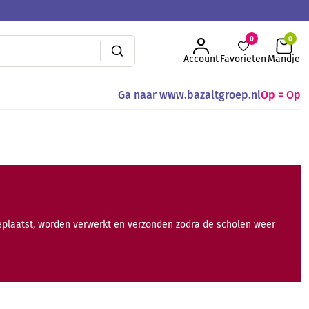
0
Account
Favorieten
Mandje
Ga naar www.bazaltgroep.nl
Op = Op
geplaatst, worden verwerkt en verzonden zodra de scholen weer