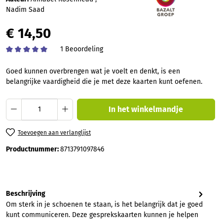
Nadim Saad
€ 14,50
1 Beoordeling
Gemiddelde waardering van 5 van 5 sterren
Goed kunnen overbrengen wat je voelt en denkt, is een
belangrijke vaardigheid die je met deze kaarten kunt oefenen.
Producthoeveelheid: Voer de gewenste hoev
In het winkelmandje
Toevoegen aan verlanglijst
Productnummer:
8713791097846
Beschrijving
Om sterk in je schoenen te staan, is het belangrijk dat je goed
kunt communiceren. Deze gesprekskaarten kunnen je helpen