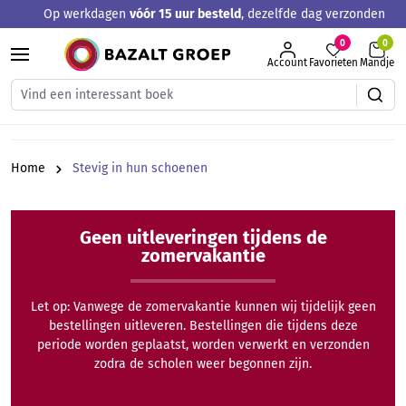
Op werkdagen
vóór 15 uur besteld
, dezelfde dag verzonden
hoofdinhoud
0
Account
Favorieten
Mandje
Home
Stevig in hun schoenen
Geen uitleveringen tijdens de
zomervakantie
Let op: Vanwege de zomervakantie kunnen wij tijdelijk geen
bestellingen uitleveren. Bestellingen die tijdens deze
periode worden geplaatst, worden verwerkt en verzonden
zodra de scholen weer begonnen zijn.