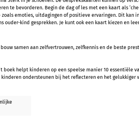
a Sterk in je schoenen. De Gesprekskaarten kunnen op vers
en te bevorderen. Begin de dag of les met een kaart als ‘check
oals emoties, uitdagingen of positieve ervaringen. Dit kan in
ns ouder-kind gesprekken. Je kunt ook een kaart kiezen en le
 bouw samen aan zelfvertrouwen, zelfkennis en de beste prest
it boek helpt kinderen op een speelse manier 10 essentiële v
e kinderen ondersteunen bij het reflecteren en het gelukkiger
nlijke