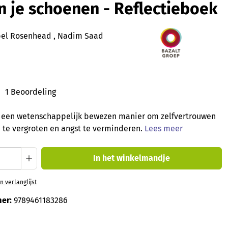
in je schoenen - Reflectieboek
el Rosenhead , Nadim Saad
1 Beoordeling
ardering van 5 van 5 sterren
is een wetenschappelijk bewezen manier om zelfvertrouwen
te vergroten en angst te verminderen.
Lees meer
oeveelheid: Voer de gewenste hoeveelheid
In het winkelmandje
 verlanglijst
er:
9789461183286