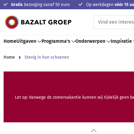
Gratis
bezorging vanaf 50 euro
Op werkdagen
vóór 15 uu
oekopdracht
Ga naar de hoofdnavigatie
Home
Uitgaven
Programma's
Onderwerpen
Inspiratie
Home
Stevig in hun schoenen
Let op: Vanwege de zomervakantie kunnen wij tijdelijk geen b