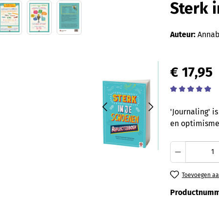
Sterk 
Auteur:
Annab
€ 17,95
Gemiddelde wa
'Journaling' 
en optimisme 
Producth
Toevoegen aan
Productnumm