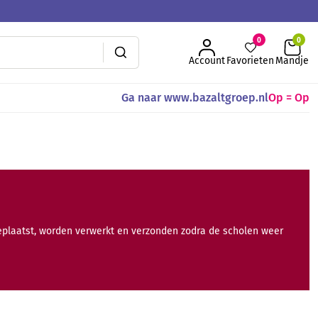
0
Account
Favorieten
Mandje
Ga naar www.bazaltgroep.nl
Op = Op
geplaatst, worden verwerkt en verzonden zodra de scholen weer