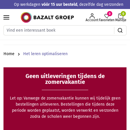
Op werkdagen
vóór 15 uur besteld
, dezelfde dag verzonden
hoofdinhoud
0
Account
Favorieten
Mandje
Home
Het leren optimaliseren
Geen uitleveringen tijdens de
zomervakantie
Let op: Vanwege de zomervakantie kunnen wij tijdelijk geen
bestellingen uitleveren. Bestellingen die tijdens deze
periode worden geplaatst, worden verwerkt en verzonden
zodra de scholen weer begonnen zijn.