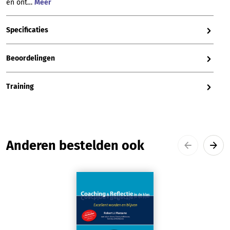
en ont…
Meer
Specificaties
Beoordelingen
Training
Productgalerij overslaan
Anderen bestelden ook