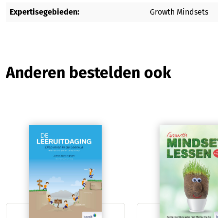
Expertisegebieden:
Growth Mindsets
Productgalerij overslaan
Anderen bestelden ook