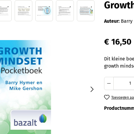
Growth
Auteur:
Barry 
€ 16,50
Dit kleine bo
growth mindse
Producth
Toevoegen aan
Productnumm