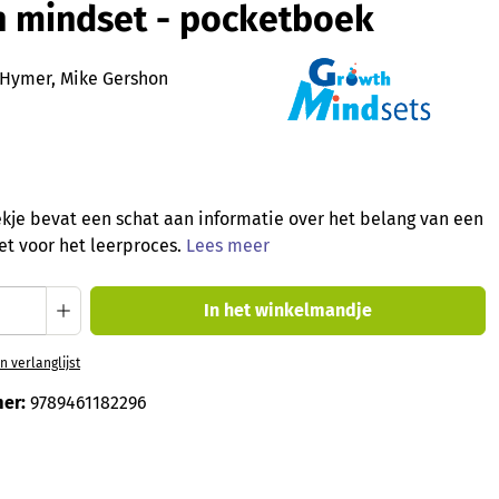
 mindset - pocketboek
Hymer, Mike Gershon
ekje bevat een schat aan informatie over het belang van een
t voor het leerproces.
Lees meer
oeveelheid: Voer de gewenste hoeveelheid
In het winkelmandje
 verlanglijst
er:
9789461182296