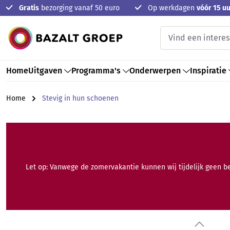
Gratis
bezorging vanaf 50 euro
Op werkdagen
vóór 15 uu
oekopdracht
Ga naar de hoofdnavigatie
Home
Uitgaven
Programma's
Onderwerpen
Inspiratie
Home
Stevig in hun schoenen
Let op: Vanwege de zomervakantie kunnen wij tijdelijk geen b