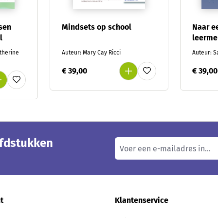
sen
Mindsets op school
Naar e
l
leermen
atherine
Auteur: Mary Cay Ricci
Auteur: 
€ 39,00
€ 39,00
ofdstukken
t
Klantenservice