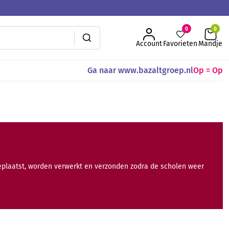
0
Account
Favorieten
Mandje
Ga naar www.bazaltgroep.nl
Op = Op
geplaatst, worden verwerkt en verzonden zodra de scholen weer