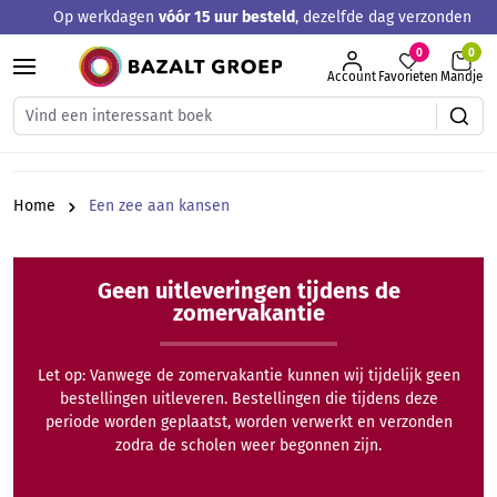
Op werkdagen
vóór 15 uur besteld
, dezelfde dag verzonden
hoofdinhoud
0
Account
Favorieten
Mandje
Home
Een zee aan kansen
Geen uitleveringen tijdens de
zomervakantie
Let op: Vanwege de zomervakantie kunnen wij tijdelijk geen
bestellingen uitleveren. Bestellingen die tijdens deze
periode worden geplaatst, worden verwerkt en verzonden
zodra de scholen weer begonnen zijn.