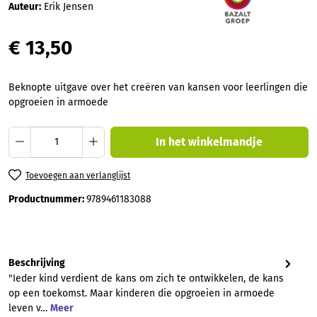
Auteur:
Erik Jensen
€ 13,50
Beknopte uitgave over het creëren van kansen voor leerlingen die
opgroeien in armoede
Producthoeveelheid: Voer de gewenste hoev
In het winkelmandje
Toevoegen aan verlanglijst
Productnummer:
9789461183088
Beschrijving
"Ieder kind verdient de kans om zich te ontwikkelen, de kans
op een toekomst. Maar kinderen die opgroeien in armoede
leven v…
Meer