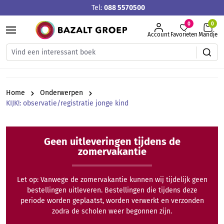
Tel:
088 5570500
hoofdinhoud
0
Account
Favorieten
Mandje
Home
Onderwerpen
KIJK!: observatie/registratie jonge kind
Geen uitleveringen tijdens de
zomervakantie
Let op: Vanwege de zomervakantie kunnen wij tijdelijk geen
bestellingen uitleveren. Bestellingen die tijdens deze
periode worden geplaatst, worden verwerkt en verzonden
zodra de scholen weer begonnen zijn.