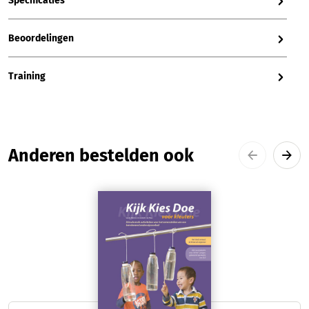
Specificaties
Beoordelingen
Training
Productgalerij overslaan
Anderen bestelden ook