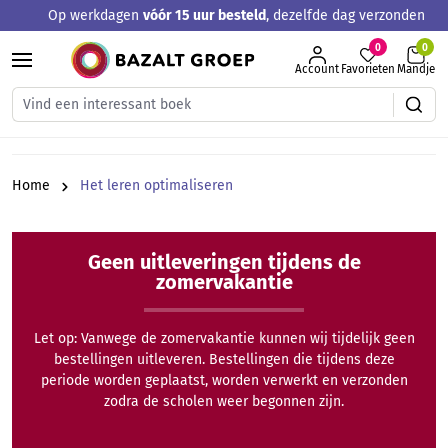
Op werkdagen
vóór 15 uur besteld
, dezelfde dag verzonden
hoofdinhoud
0
Account
Favorieten
Mandje
Home
Het leren optimaliseren
Geen uitleveringen tijdens de
zomervakantie
Let op: Vanwege de zomervakantie kunnen wij tijdelijk geen
bestellingen uitleveren. Bestellingen die tijdens deze
periode worden geplaatst, worden verwerkt en verzonden
zodra de scholen weer begonnen zijn.