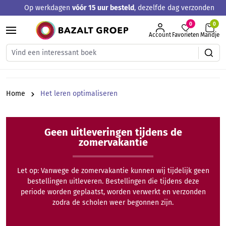
Op werkdagen
vóór 15 uur besteld
, dezelfde dag verzonden
hoofdinhoud
0
Account
Favorieten
Mandje
Home
Het leren optimaliseren
Geen uitleveringen tijdens de
zomervakantie
Let op: Vanwege de zomervakantie kunnen wij tijdelijk geen
bestellingen uitleveren. Bestellingen die tijdens deze
periode worden geplaatst, worden verwerkt en verzonden
zodra de scholen weer begonnen zijn.