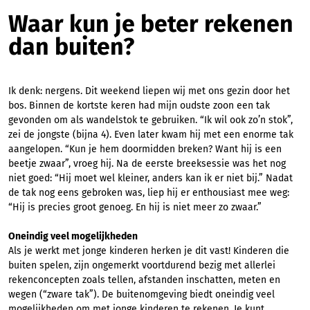
Waar kun je beter rekenen
dan buiten?
Ik denk: nergens. Dit weekend liepen wij met ons gezin door het
bos. Binnen de kortste keren had mijn oudste zoon een tak
gevonden om als wandelstok te gebruiken. “Ik wil ook zo’n stok”,
zei de jongste (bijna 4). Even later kwam hij met een enorme tak
aangelopen. “Kun je hem doormidden breken? Want hij is een
beetje zwaar”, vroeg hij. Na de eerste breeksessie was het nog
niet goed: “Hij moet wel kleiner, anders kan ik er niet bij.” Nadat
de tak nog eens gebroken was, liep hij er enthousiast mee weg:
“Hij is precies groot genoeg. En hij is niet meer zo zwaar.”
Oneindig veel mogelijkheden
Als je werkt met jonge kinderen herken je dit vast! Kinderen die
buiten spelen, zijn ongemerkt voortdurend bezig met allerlei
rekenconcepten zoals tellen, afstanden inschatten, meten en
wegen (“zware tak”). De buitenomgeving biedt oneindig veel
mogelijkheden om met jonge kinderen te rekenen. Je kunt