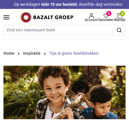
Op werkdagen
vóór 15 uur besteld
, dezelfde dag verzonden
hoofdinhoud
0
Account
Favorieten
Mandje
Home
Inspiratie
Tips & gratis hoofdstukken