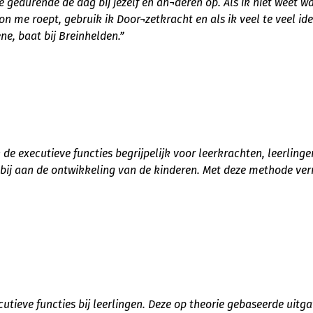
 gedurende de dag bij jezelf en an¬deren op. Als ik niet weet w
n me roept, gebruik ik Door¬zetkracht en als ik veel te veel id
ene, baat bij Breinhelden.”
e executieve functies begrijpelijk voor leerkrachten, leerling
ij aan de ontwikkeling van de kinderen. Met deze methode verri
ecutieve functies bij leerlingen. Deze op theorie gebaseerde uitg