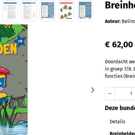
Breinh
Auteur:
Belind
€ 62,00
Doordacht wer
in groep 7/8.
functies (Bre
Producth
Deze bunde
Details
Breinhelden