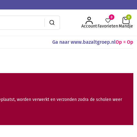
0
Account
Favorieten
Mandje
Ga naar www.bazaltgroep.nl
Op = Op
geplaatst, worden verwerkt en verzonden zodra de scholen weer