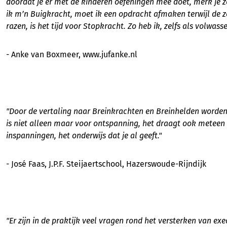
doordat je er met de kinderen oefeningen mee doet, merk je ze
ik m’n Buigkracht, moet ik een opdracht afmaken terwijl de zo
razen, is het tijd voor Stopkracht. Zo heb ik, zelfs als volwass
- Anke van Boxmeer, www.jufanke.nl
"Door de vertaling naar Breinkrachten en Breinhelden worden d
is niet alleen maar voor ontspanning, het draagt ook meteen b
inspanningen, het onderwijs dat je al geeft."
- José Faas, J.P.F. Steijaertschool, Hazerswoude-Rijndijk
"Er zijn in de praktijk veel vragen rond het versterken van ex