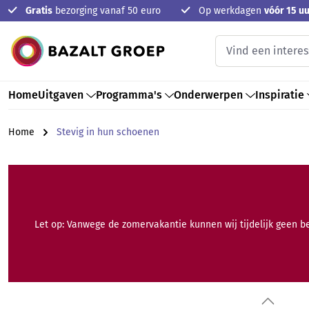
Gratis
bezorging vanaf 50 euro
Op werkdagen
vóór 15 uu
oekopdracht
Ga naar de hoofdnavigatie
Home
Uitgaven
Programma's
Onderwerpen
Inspiratie
Home
Stevig in hun schoenen
Let op: Vanwege de zomervakantie kunnen wij tijdelijk geen b