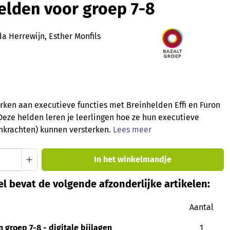
elden voor groep 7-8
a Herrewijn, Esther Monfils
ken aan executieve functies met Breinhelden Effi en Furon
 Deze helden leren je leerlingen hoe ze hun executieve
inkrachten) kunnen versterken.
Lees meer
oeveelheid: Voer de gewenste hoeveelheid
In het winkelmandje
l bevat de volgende afzonderlijke artikelen:
Aantal
 groep 7-8 - digitale bijlagen
1