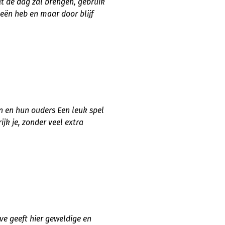
at de dag zal brengen, gebruik
eeën heb en maar door blijf
en en hun ouders Een leuk spel
jk je, zonder veel extra
ave geeft hier geweldige en