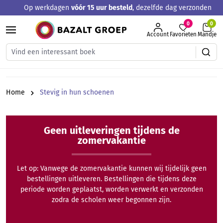
Op werkdagen
vóór 15 uur besteld
, dezelfde dag verzonden
hoofdinhoud
0
Account
Favorieten
Mandje
Home
Stevig in hun schoenen
Geen uitleveringen tijdens de
zomervakantie
Let op: Vanwege de zomervakantie kunnen wij tijdelijk geen
bestellingen uitleveren. Bestellingen die tijdens deze
periode worden geplaatst, worden verwerkt en verzonden
zodra de scholen weer begonnen zijn.