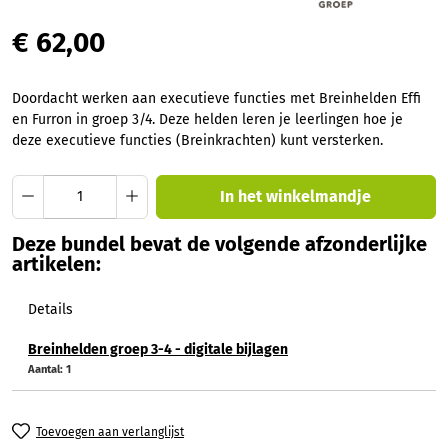
€ 62,00
Doordacht werken aan executieve functies met Breinhelden Effi
en Furron in groep 3/4. Deze helden leren je leerlingen hoe je
deze executieve functies (Breinkrachten) kunt versterken.
Producthoeveelheid: Voer de gewenste hoev
In het winkelmandje
Deze bundel bevat de volgende afzonderlijke
artikelen:
Details
Breinhelden groep 3-4 - digitale bijlagen
Aantal:
1
Toevoegen aan verlanglijst