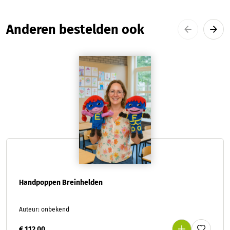
Productgalerij overslaan
Anderen bestelden ook
Handpoppen Breinhelden
Auteur: onbekend
€ 112,00