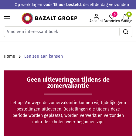
Op werkdagen
vóór 15 uur besteld
, dezelfde dag verzonden
hoofdinhoud
0
Account
Favorieten
Mandje
Home
Een zee aan kansen
Geen uitleveringen tijdens de
zomervakantie
Let op: Vanwege de zomervakantie kunnen wij tijdelijk geen
bestellingen uitleveren. Bestellingen die tijdens deze
periode worden geplaatst, worden verwerkt en verzonden
zodra de scholen weer begonnen zijn.