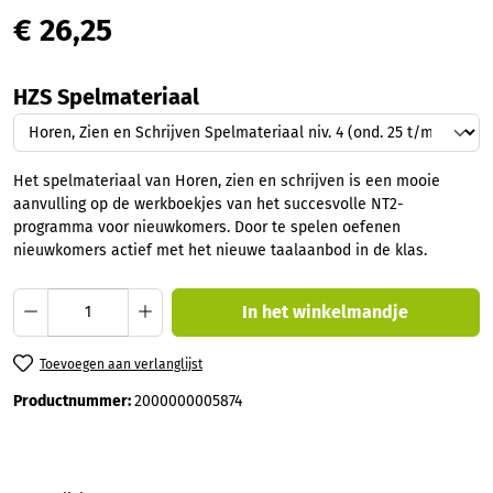
€ 26,25
Selecteer
HZS Spelmateriaal
Het spelmateriaal van Horen, zien en schrijven is een mooie
aanvulling op de werkboekjes van het succesvolle NT2-
programma voor nieuwkomers. Door te spelen oefenen
nieuwkomers actief met het nieuwe taalaanbod in de klas.
Producthoeveelheid: Voer de gewenste hoev
In het winkelmandje
Toevoegen aan verlanglijst
Productnummer:
2000000005874