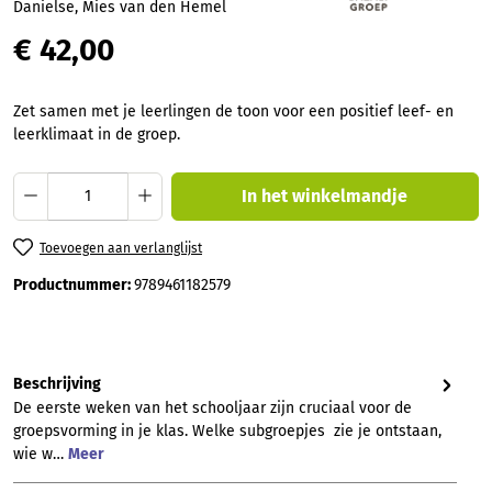
Danielse, Mies van den Hemel
€ 42,00
Zet samen met je leerlingen de toon voor een positief leef- en
leerklimaat in de groep.
Producthoeveelheid: Voer de gewenste hoev
In het winkelmandje
Toevoegen aan verlanglijst
Productnummer:
9789461182579
Beschrijving
De eerste weken van het schooljaar zijn cruciaal voor de
groepsvorming in je klas. Welke subgroepjes zie je ontstaan,
wie w…
Meer