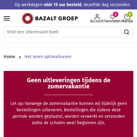
Op werkdagen
vóór 15 uur besteld
, dezelfde dag verzonden
hoofdinhoud
0
Account
Favorieten
Mandje
Home
Het leren optimaliseren
Geen uitleveringen tijdens de
zomervakantie
Let op: Vanwege de zomervakantie kunnen wij tijdelijk geen
bestellingen uitleveren. Bestellingen die tijdens deze
periode worden geplaatst, worden verwerkt en verzonden
zodra de scholen weer begonnen zijn.