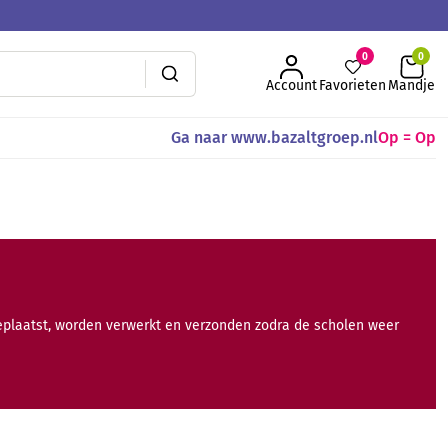
0
Account
Favorieten
Mandje
Ga naar www.bazaltgroep.nl
Op = Op
geplaatst, worden verwerkt en verzonden zodra de scholen weer