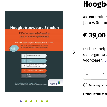
Hoogb
Auteur:
Robert
Julia A. Simm
€ 39,00
Dit boek help
een organisat
voorkomen.
L
Producth
Toevoegen aan
Productnumm