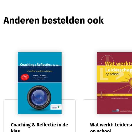
Productgalerij overslaan
Anderen bestelden ook
Coaching & Reflectie in de
Wat werkt: Leider
klas
op school