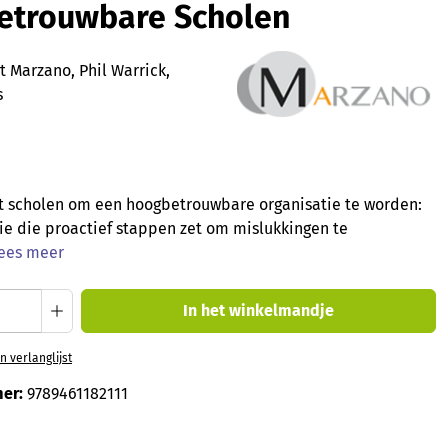
etrouwbare Scholen
 Marzano, Phil Warrick,
s
t scholen om een hoogbetrouwbare organisatie te worden:
ie die proactief stappen zet om mislukkingen te
ees meer
oeveelheid: Voer de gewenste hoeveelheid
In het winkelmandje
 verlanglijst
er:
9789461182111