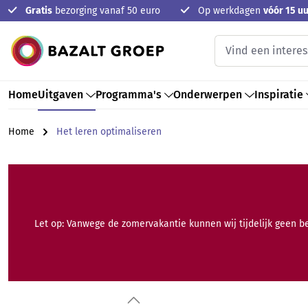
Gratis
bezorging vanaf 50 euro
Op werkdagen
vóór 15 uu
oekopdracht
Ga naar de hoofdnavigatie
Home
Uitgaven
Programma's
Onderwerpen
Inspiratie
Home
Het leren optimaliseren
Let op: Vanwege de zomervakantie kunnen wij tijdelijk geen b