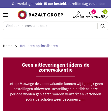
Op werkdagen
vóór 15 uur besteld
, dezelfde dag verzonden
hoofdinhoud
0
Account
Favorieten
Mandje
Home
Het leren optimaliseren
Geen uitleveringen tijdens de
zomervakantie
Let op: Vanwege de zomervakantie kunnen wij tijdelijk geen
bestellingen uitleveren. Bestellingen die tijdens deze
periode worden geplaatst, worden verwerkt en verzonden
zodra de scholen weer begonnen zijn.