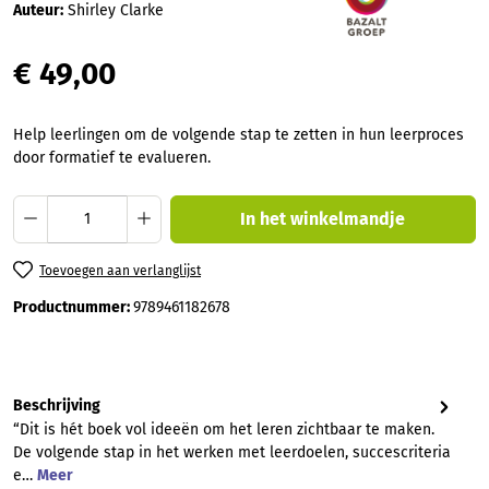
Auteur:
Shirley Clarke
€ 49,00
Help leerlingen om de volgende stap te zetten in hun leerproces
door formatief te evalueren.
Producthoeveelheid: Voer de gewenste hoev
In het winkelmandje
Toevoegen aan verlanglijst
Productnummer:
9789461182678
Beschrijving
“Dit is hét boek vol ideeën om het leren zichtbaar te maken.
De volgende stap in het werken met leerdoelen, succescriteria
e…
Meer