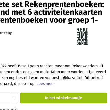
te set Rekenprentenboeken:
nd met 6 activiteitenkaarten
rentenboeken voor groep 1-
ar Yeap
 2022 heeft Bazalt geen rechten meer om Rekenwonders uit
unnen er dus ook geen materialen meer worden uitgeleverd.
 kan nog besteld worden via bestel@bazalt.nl. Dit betreft
orraad, dus op = op.
Lees meer
oeveelheid: Voer de gewenste hoeveelheid
In het winkelmandje
 verlanglijst