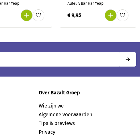
illende
ar Har Yeap
Auteur: Bar Har Yeap
nboeken voor
1-2
0
€ 9,95
Over Bazalt Groep
Wie zijn we
Algemene voorwaarden
Tips & previews
Privacy