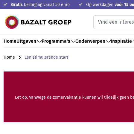
Gratis
bezorging vanaf 50 euro
Op werkdagen
vóór 15 uu
oekopdracht
Ga naar de hoofdnavigatie
Home
Uitgaven
Programma's
Onderwerpen
Inspiratie
Home
Een stimulerende start
Let op: Vanwege de zomervakantie kunnen wij tijdelijk geen b