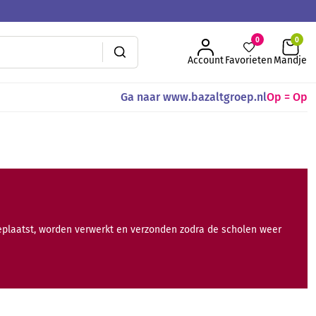
0
Account
Favorieten
Mandje
Ga naar www.bazaltgroep.nl
Op = Op
geplaatst, worden verwerkt en verzonden zodra de scholen weer