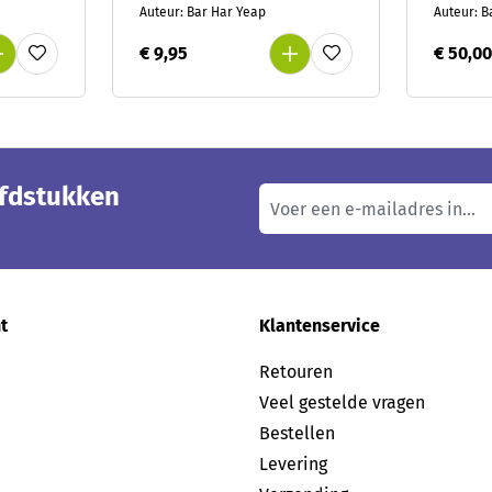
versch
Auteur: Bar Har Yeap
Auteur: B
prente
groep 
€ 9,95
€ 50,0
ofdstukken
t
Klantenservice
Retouren
Veel gestelde vragen
Bestellen
Levering