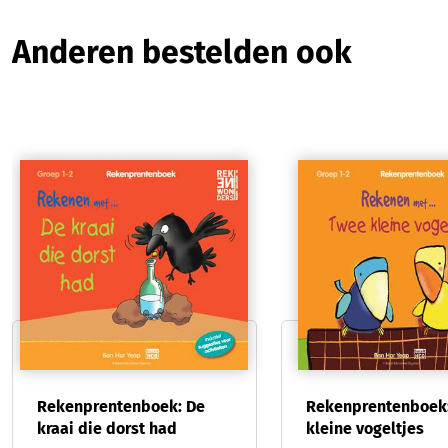
Productgalerij overslaan
Anderen bestelden ook
Rekenprentenboek: De
Rekenprentenboek
kraai die dorst had
kleine vogeltjes