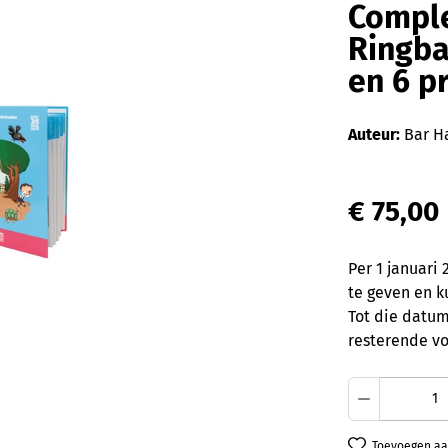
Comple
Ringba
en 6 p
Auteur:
Bar H
€ 75,00
Per 1 januari
te geven en k
Tot die datum
resterende vo
Producth
Toevoegen aan