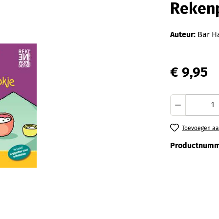
Rekenp
Auteur:
Bar H
€ 9,95
Producth
Toevoegen aan
Productnumm