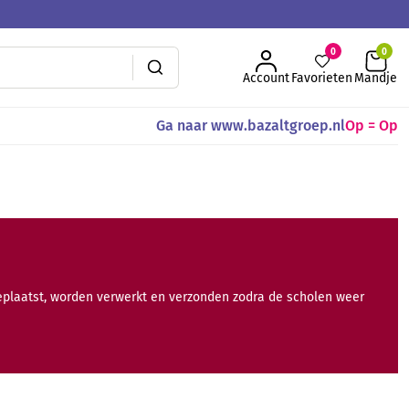
0
Account
Favorieten
Mandje
Ga naar www.bazaltgroep.nl
Op = Op
geplaatst, worden verwerkt en verzonden zodra de scholen weer