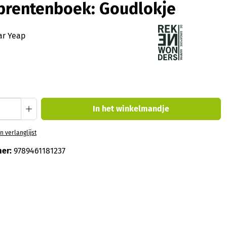
rentenboek: Goudlokje
ar Yeap
oeveelheid: Voer de gewenste hoeveelheid
In het winkelmandje
 verlanglijst
er:
9789461181237