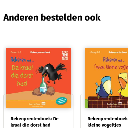
Productgalerij overslaan
Anderen bestelden ook
Rekenprentenboek: De
Rekenprentenboek
kraai die dorst had
kleine vogeltjes