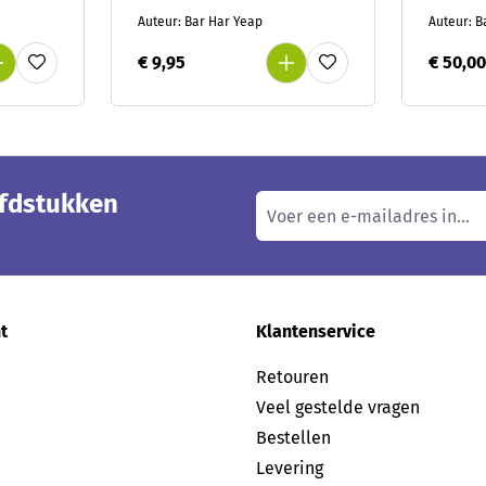
versch
Auteur: Bar Har Yeap
Auteur: B
prente
groep 
€ 9,95
€ 50,0
ofdstukken
t
Klantenservice
Retouren
Veel gestelde vragen
Bestellen
Levering