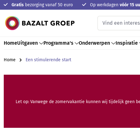
Gratis
bezorging vanaf 50 euro
Op werkdagen
vóór 15 uu
oekopdracht
Ga naar de hoofdnavigatie
Home
Uitgaven
Programma's
Onderwerpen
Inspiratie
Home
Een stimulerende start
Let op: Vanwege de zomervakantie kunnen wij tijdelijk geen b