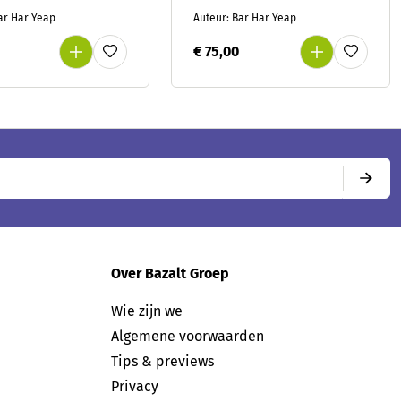
illende
Ringband met 6
ar Har Yeap
Auteur: Bar Har Yeap
nboeken voor
activiteitenkaarten en 6
1-2
prentenboeken voor
0
€ 75,00
groep 1-
Over Bazalt Groep
Wie zijn we
Algemene voorwaarden
Tips & previews
Privacy