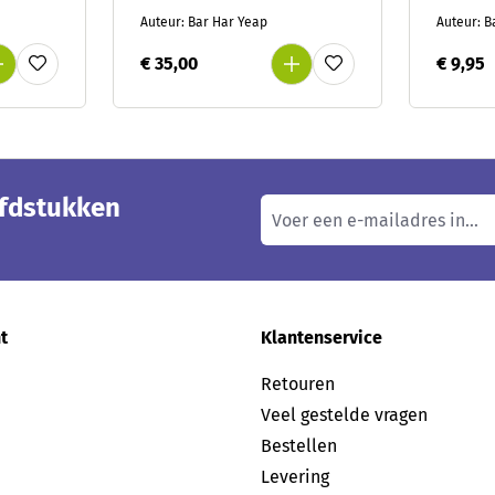
activiteitenkaarten en
Auteur: Bar Har Yeap
Auteur: B
handleiding bij
rekenprentenboeken
€ 35,00
€ 9,95
ofdstukken
t
Klantenservice
Retouren
Veel gestelde vragen
Bestellen
Levering