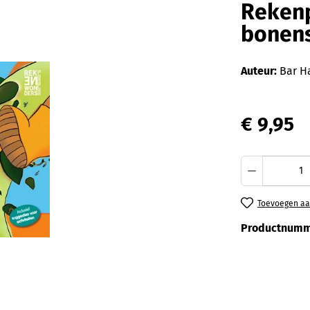
Rekenp
bonen
Auteur:
Bar H
€ 9,95
Producth
Toevoegen aan
Productnumm