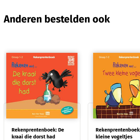
Productgalerij overslaan
Anderen bestelden ook
Rekenprentenboek: De
Rekenprentenboek
kraai die dorst had
kleine vogeltjes