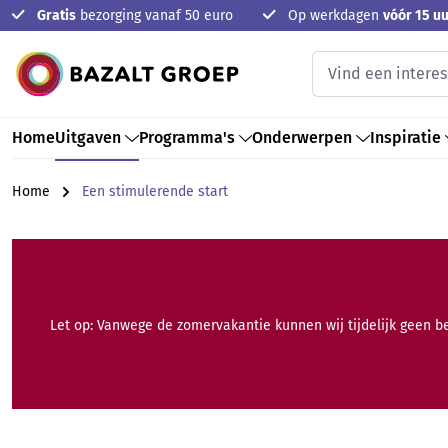
Gratis
bezorging vanaf 50 euro
Op werkdagen
vóór 15 uu
oekopdracht
Ga naar de hoofdnavigatie
Home
Uitgaven
Programma's
Onderwerpen
Inspiratie
Home
Een stimulerende start
Let op: Vanwege de zomervakantie kunnen wij tijdelijk geen b