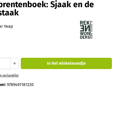
rentenboek: Sjaak en de
staak
ar Yeap
oeveelheid: Voer de gewenste hoeveelheid
In het winkelmandje
 verlanglijst
er:
9789461181220