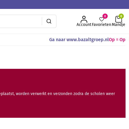
0
Account
Favorieten
Mandje
Ga naar www.bazaltgroep.nl
Op = Op
geplaatst, worden verwerkt en verzonden zodra de scholen weer