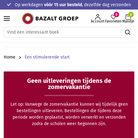
Op werkdagen
vóór 15 uur besteld
, dezelfde dag verzonden
hoofdinhoud
0
Account
Favorieten
Mandje
Home
Een stimulerende start
Geen uitleveringen tijdens de
zomervakantie
Let op: Vanwege de zomervakantie kunnen wij tijdelijk geen
bestellingen uitleveren. Bestellingen die tijdens deze
periode worden geplaatst, worden verwerkt en verzonden
zodra de scholen weer begonnen zijn.