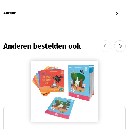
Auteur
Productgalerij overslaan
Anderen bestelden ook