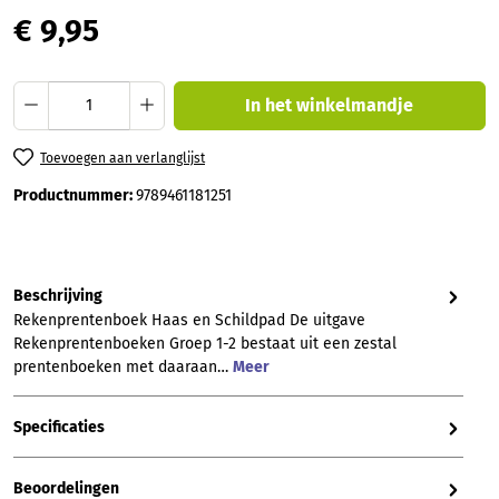
€ 9,95
Producthoeveelheid: Voer de gewenste hoev
In het winkelmandje
Toevoegen aan verlanglijst
Productnummer:
9789461181251
Beschrijving
Rekenprentenboek Haas en Schildpad De uitgave
Rekenprentenboeken Groep 1-2 bestaat uit een zestal
prentenboeken met daaraan…
Meer
Specificaties
Beoordelingen