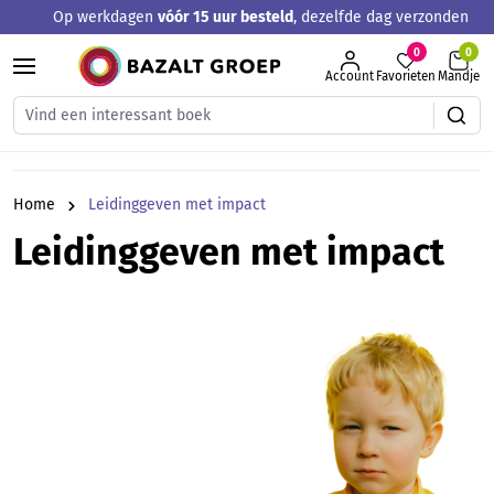
Op werkdagen
vóór 15 uur besteld
, dezelfde dag verzonden
hoofdinhoud
0
Account
Favorieten
Mandje
Home
Leidinggeven met impact
Leidinggeven met impact